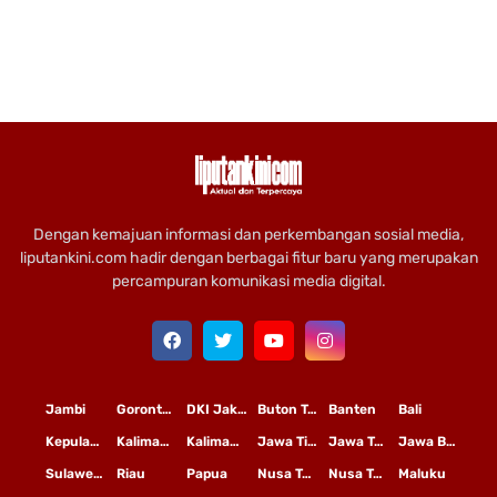
Dengan kemajuan informasi dan perkembangan sosial media,
liputankini.com hadir dengan berbagai fitur baru yang merupakan
percampuran komunikasi media digital.
Jambi
Gorontalo
DKI Jakarta
Buton Tengah
Banten
Bali
Kepulauan Riau
Kalimantan Timur
Kalimantan Tengah
Jawa Timur
Jawa Tengah
Jawa Barat
Sulawesi Selatan
Riau
Papua
Nusa Tenggara Timur
Nusa Tenggara Barat
Maluku