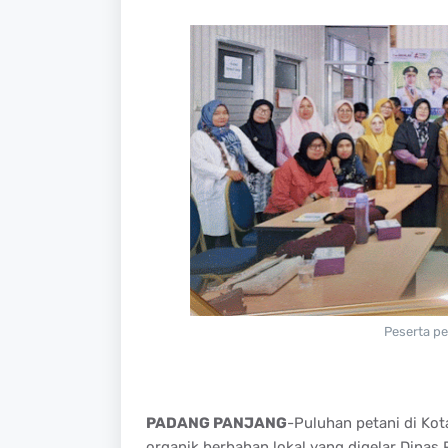
Peserta pe
PADANG PANJANG
-
Puluhan
petani
di Kot
organik
berbahan
lokal
yang
digelar
Dinas