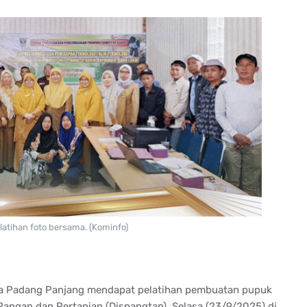
latihan foto bersama. (Kominfo)
a Padang Panjang
mendapat
pelatihan
pembuatan
pupuk
Pangan
dan
Pertanian
(
Dispangtan
),
Selasa
(23/9/2025) di