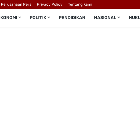
l Perusahaan Pers
Privacy Policy
Tentang Kami
EKONOMI
POLITIK
PENDIDIKAN
NASIONAL
HUK