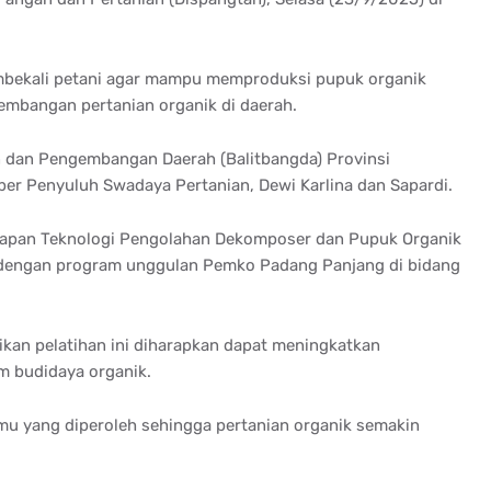
bekali
petani
agar
mampu
memproduksi
pupuk
organik
embangan
pertanian
organik
di
daerah
.
n
dan
Pengembangan
Daerah (
Balitbangda
)
Provinsi
ber
Penyuluh
Swadaya
Pertanian
,
Dewi
Karlina
dan
Sapardi
.
apan
Teknologi
Pengolahan
Dekomposer
dan
Pupuk
Organik
dengan
program
unggulan
Pemko
Padang Panjang di
bidang
ikan
pelatihan
ini
diharapkan
dapat
meningkatkan
am
budidaya
organik
.
lmu
yang
diperoleh
sehingga
pertanian
organik
semakin