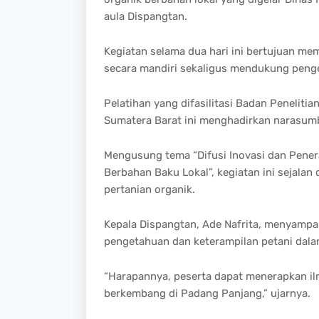
aula
Dispangtan
.
Kegiatan
selama
dua
hari
ini
bertujuan
mem
secara
mandiri
sekaligus
mendukung
peng
Pelatihan
yang
difasilitasi
Badan
Penelitia
Sumatera Barat
ini
menghadirkan
narasum
Mengusung
tema
“
Difusi
Inovasi
dan
Pener
Berbahan
Baku
Lokal
”,
kegiatan
ini
sejalan
pertanian
organik
.
Kepala
Dispangtan
, Ade
Nafrita
,
menyampa
pengetahuan
dan
keterampilan
petani
dal
“
Harapannya
,
peserta
dapat
menerapkan
i
berkembang
di Padang Panjang,”
ujarnya
.