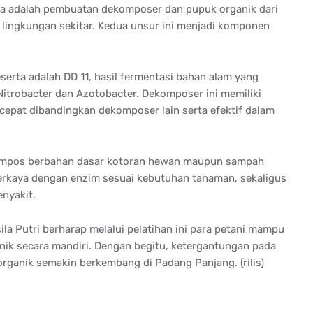
a
adalah
pembuatan
dekomposer
dan
pupuk
organik
dari
i
lingkungan
sekitar
.
Kedua
unsur
ini
menjadi
komponen
serta
adalah
DD 11,
hasil
fermentasi
bahan
alam
yang
itrobacter dan Azotobacter.
Dekomposer
ini
memiliki
cepat
dibandingkan
dekomposer
lain
serta
efektif
dalam
mpos
berbahan
dasar
kotoran
hewan
maupun
sampah
erkaya
dengan
enzim
sesuai
kebutuhan
tanaman
,
sekaligus
enyakit
.
ila Putri
berharap
melalui
pelatihan
ini
para
petani
mampu
nik
secara
mandiri
.
Dengan
begitu
,
ketergantungan
pada
organik
semakin
berkembang
di Padang Panjang. (
rilis
)