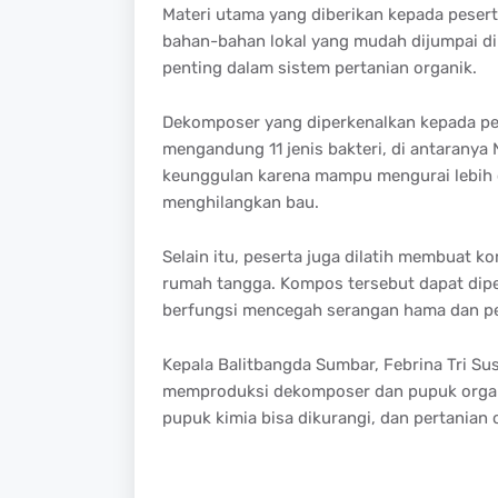
Materi
utama
yang
diberikan
kepada
pesert
bahan-bahan
lokal
yang
mudah
dijumpai
d
penting
dalam
sistem
pertanian
organik
.
Dekomposer
yang
diperkenalkan
kepada
pe
mengandung
11
jenis
bakteri
, di
antaranya
N
keunggulan
karena
mampu
mengurai
lebih
menghilangkan
bau
.
Selain
itu
,
peserta
juga
dilatih
membuat
ko
rumah
tangga
.
Kompos
tersebut
dapat
dip
berfungsi
mencegah
serangan
hama
dan
p
Kepala
Balitbangda
Sumbar
,
Febrina
Tri Sus
memproduksi
dekomposer
dan
pupuk
orga
pupuk
kimia
bisa
dikurangi
, dan
pertanian