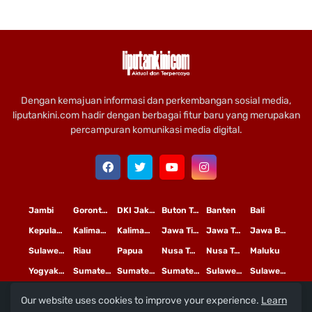
Dengan kemajuan informasi dan perkembangan sosial media,
liputankini.com hadir dengan berbagai fitur baru yang merupakan
percampuran komunikasi media digital.
Jambi
Gorontalo
DKI Jakarta
Buton Tengah
Banten
Bali
Kepulauan Riau
Kalimantan Timur
Kalimantan Tengah
Jawa Timur
Jawa Tengah
Jawa Barat
Sulawesi Selatan
Riau
Papua
Nusa Tenggara Timur
Nusa Tenggara Barat
Maluku
Yogyakarta
Sumatera Utara
Sumatera Selatan
Sumatera Barat
Sulawesi Utara
Sulawesi Tengah
Our website uses cookies to improve your experience.
Learn
L
©
Copyright
2020 PT
iputan Kini Mediatama