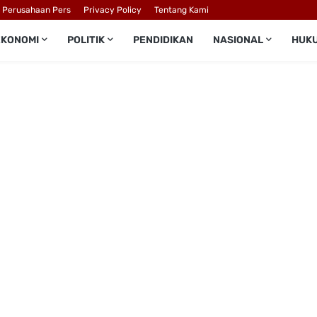
l Perusahaan Pers
Privacy Policy
Tentang Kami
EKONOMI
POLITIK
PENDIDIKAN
NASIONAL
HUK