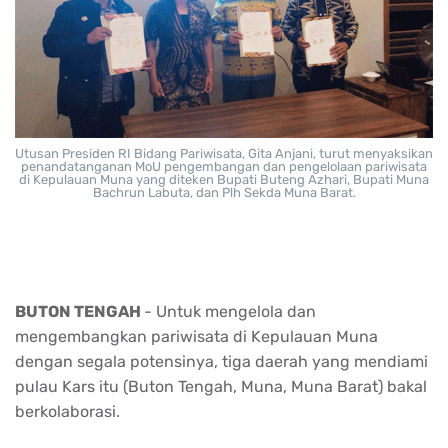
Utusan Presiden RI Bidang Pariwisata, Gita Anjani, turut menyaksikan
penandatanganan MoU pengembangan dan pengelolaan pariwisata
di Kepulauan Muna yang diteken Bupati Buteng Azhari, Bupati Muna
Bachrun Labuta, dan Plh Sekda Muna Barat.
BUTON TENGAH
-
Untuk
mengelola
dan
mengembangkan
pariwisata
di
Kepulauan
Muna
dengan
segala
potensinya
,
tiga
daerah
yang
mendiami
pulau
Kars
itu
(
Buton
Tengah,
Muna
,
Muna
Barat)
bakal
berkolaborasi
.