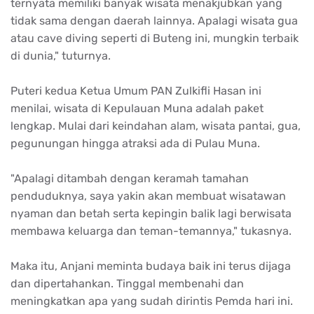
ternyata
memiliki
banyak
wisata
menakjubkan
yang
tidak
sama
dengan
daerah
lainnya
.
Apalagi
wisata
gua
atau
cave diving
seperti
di
Buteng
ini
,
mungkin
terbaik
di dunia,"
tuturnya
.
Puteri
kedua
Ketua
Umum
PAN
Zulkifli
Hasan
ini
menilai
,
wisata
di
Kepulauan
Muna
adalah
paket
lengkap
.
Mulai
dari
keindahan
alam
,
wisata
pantai
,
gua
,
pegunungan
hingga
atraksi
ada
di
Pulau
Muna
.
"
Apalagi
ditambah
dengan
keramah
tamahan
penduduknya
,
saya
yakin
akan
membuat
wisatawan
nyaman
dan
betah
serta
kepingin
balik
lagi
berwisata
membawa
keluarga
dan
teman-temannya
,"
tukasnya
.
Maka
itu
, Anjani
meminta
budaya
baik
ini
terus
dijaga
dan
dipertahankan
.
Tinggal
membenahi
dan
meningkatkan
apa
yang
sudah
dirintis
Pemda
hari
ini
.