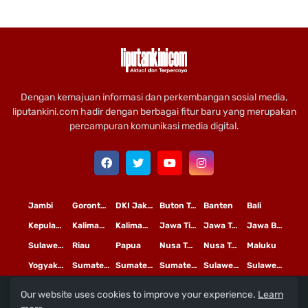
Dengan kemajuan informasi dan perkembangan sosial media,
liputankini.com hadir dengan berbagai fitur baru yang merupakan
percampuran komunikasi media digital.
Jambi
Gorontalo
DKI Jakarta
Buton Tengah
Banten
Bali
Kepulauan Riau
Kalimantan Timur
Kalimantan Tengah
Jawa Timur
Jawa Tengah
Jawa Barat
Sulawesi Selatan
Riau
Papua
Nusa Tenggara Timur
Nusa Tenggara Barat
Maluku
Yogyakarta
Sumatera Utara
Sumatera Selatan
Sumatera Barat
Sulawesi Utara
Sulawesi Tengah
Our website uses cookies to improve your experience.
Learn
L
©
Copyright
2020 PT
iputan Kini Mediatama