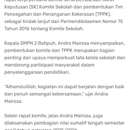
Keputusan (SK)
Komite
Sekolah
dan
pembentukan
Tim
Pencegahan
dan
Penanganan
Kekerasan
(TPPK),
sebagai
tindak
lanjut
dari
Permendikdasmen
Nomor
75
Tahun
2016
tentang
Komite
Sekolah
.
Kepala
SMPN 2
Batipuh
,
Andra
Mairoza
menyampaikan
,
pembentukan
komite
dan TPPK
merupakan
bagian
penting
dari
upaya
memperkuat
tata
kelola
sekolah
dan
mendorong
partisipasi
masyarakat
dalam
penyelenggaraan
pendidikan
.
“Alhamdulillah,
kegiatan
ini
dapat
berjalan
dengan
baik
dan
penuh
semangat
kebersamaan
,”
ujar
Andra
Mairoza
.
Selain
rapat
komite
,
jelas
Andra
Mairoza
, juga
dilaksanakan
pembagian
nilai
sumatif
tengah
semester