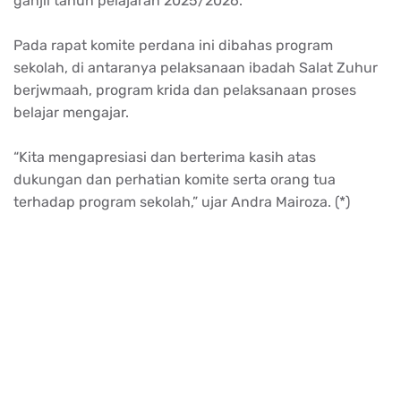
ganjil
tahun
pelajaran
2025/2026.
Pada
rapat
komite
perdana
ini
dibahas
program
sekolah
, di
antaranya
pelaksanaan
ibadah Salat
Zuhur
berjwmaah
, program
krida
dan
pelaksanaan
proses
belajar
mengajar
.
“Kita
mengapresiasi
dan
berterima
kasih
atas
dukungan
dan
perhatian
komite
serta
orang
tua
terhadap
program
sekolah
,”
ujar
Andra
Mairoza
. (*)