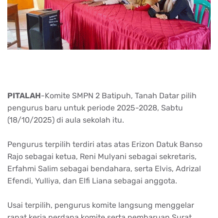
PITALAH
-
Komite
SMPN 2
Batipuh
, Tanah
Datar
pilih
pengurus
baru
untuk
periode
2025-2028,
Sabtu
(18/10/2025) di aula
sekolah
itu
.
Pengurus
terpilih
terdiri
atas
atas
Erizon
Datuk
Banso
Rajo
sebagai
ketua
, Reni
Mulyani
sebagai
sekretaris
,
Erfahmi
Salim
sebagai
bendahara
,
serta
Elvis,
Adrizal
Efendi,
Yulliya
, dan
Elfi
Liana
sebagai
anggota
.
Usai
terpilih
,
pengurus
komite
langsung
menggelar
rapat
kerja
perdana
komite
serta
pembaruan
Surat