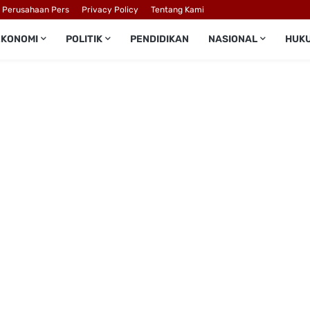
l Perusahaan Pers
Privacy Policy
Tentang Kami
EKONOMI
POLITIK
PENDIDIKAN
NASIONAL
HUK