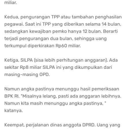
miliar
.
Kedua
,
pengurangan
TPP
atau
tambahan
penghasilan
pegawai
.
Saat
ini
TPP yang
diberikan
selama
14
bulan
,
sedangkan
kewajiban
pemko
hanya
12
bulan
.
Berarti
terjadi
pengurangan
dua
bulan
,
sehingga
uang
terkumpul
diperkirakan
Rp60
miliar
.
Ketiga
, SILPA (
sisa
lebih
perhitungan
anggaran
). Ada
sekitar
Rp8
miliar
SILPA
ini
yang
dikumpulkan
dari
masing-masing OPD.
Namun
angka
pastinya
menunggu
hasil
pemeriksaan
BPK RI. "
Misalnya
lelang
,
pasti
ada
anggaran
lebihnya
.
Namun
kita
masih
menunggu
angka
pastinya
, "
katanya
.
Keempat
,
perjalanan
dinas
anggota
DPRD. Uang yang