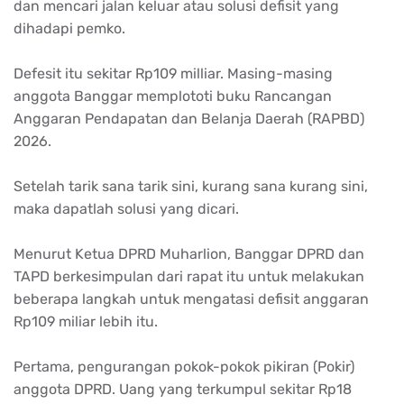
dan
mencari
jalan
keluar
atau
solusi
defisit
yang
dihadapi
pemko
.
Defesit
itu
sekitar
Rp109
milliar
. Masing-masing
anggota
Banggar
memplototi
buku
Rancangan
Anggaran
Pendapatan
dan
Belanja
Daerah (RAPBD)
2026.
Setelah
tarik
sana
tarik
sini
,
kurang
sana
kurang
sini
,
maka
dapatlah
solusi
yang
dicari
.
Menurut
Ketua
DPRD
Muharlion
,
Banggar
DPRD dan
TAPD
berkesimpulan
dari
rapat
itu
untuk
melakukan
beberapa
langkah
untuk
mengatasi
defisit
anggaran
Rp109
miliar
lebih
itu
.
Pertama
,
pengurangan
pokok-pokok
pikiran
(
Pokir
)
anggota
DPRD. Uang yang
terkumpul
sekitar
Rp18