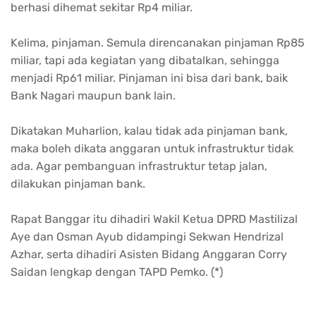
berhasi
dihemat
sekitar
Rp4
miliar
.
Kelima
,
pinjaman
.
Semula
direncanakan
pinjaman
Rp85
miliar
,
tapi
ada
kegiatan
yang
dibatalkan
,
sehingga
menjadi
Rp61
miliar
.
Pinjaman
ini
bisa
dari
bank,
baik
Bank Nagari
maupun
bank lain.
Dikatakan
Muharlion
,
kalau
tidak
ada
pinjaman
bank,
maka
boleh
dikata
anggaran
untuk
infrastruktur
tidak
ada
. Agar
pembanguan
infrastruktur
tetap
jalan
,
dilakukan
pinjaman
bank.
Rapat
Banggar
itu
dihadiri
Wakil
Ketua
DPRD
Mastilizal
Aye dan Osman
Ayub
didampingi
Sekwan
Hendrizal
Azhar
,
serta
dihadiri
Asisten
Bidang
Anggaran
Corry
Saidan
lengkap
dengan
TAPD
Pemko
. (*)