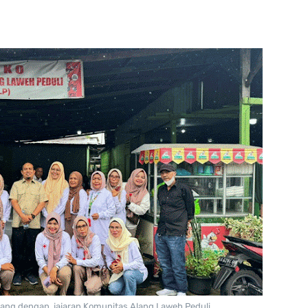
ang dengan jajaran
Komunitas Alang Laweh Peduli