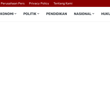
l Perusahaan Pers
Privacy Policy
Tentang Kami
EKONOMI
POLITIK
PENDIDIKAN
NASIONAL
HUK