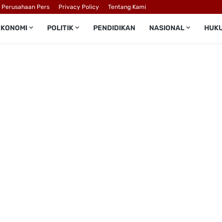
l Perusahaan Pers
Privacy Policy
Tentang Kami
EKONOMI
POLITIK
PENDIDIKAN
NASIONAL
HUK