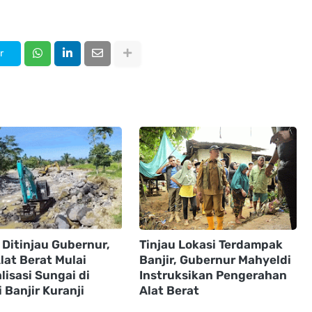
r
 Ditinjau Gubernur,
Tinjau Lokasi Terdampak
lat Berat Mulai
Banjir, Gubernur Mahyeldi
isasi Sungai di
Instruksikan Pengerahan
 Banjir Kuranji
Alat Berat