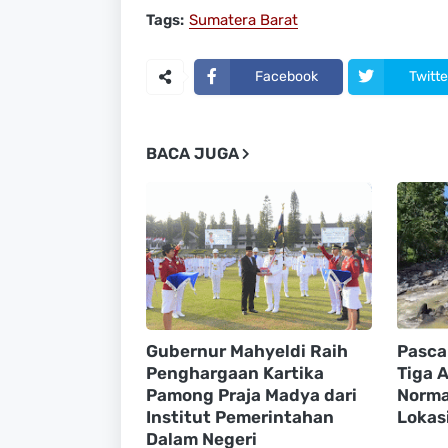
Tags:
Sumatera Barat
Facebook
Twitte
BACA JUGA
Gubernur Mahyeldi Raih
Pasca
Penghargaan Kartika
Tiga A
Pamong Praja Madya dari
Normal
Institut Pemerintahan
Lokasi
Dalam Negeri