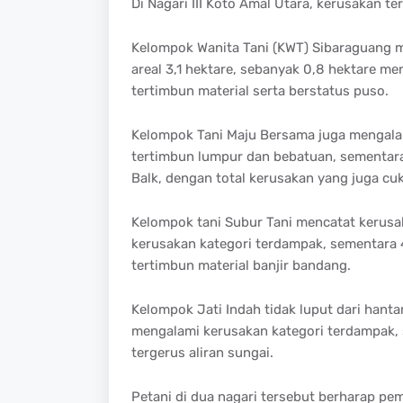
Di Nagari III Koto Amal Utara, kerusakan te
Kelompok Wanita Tani (KWT) Sibaraguang me
areal 3,1 hektare, sebanyak 0,8 hektare m
tertimbun material serta berstatus puso.
Kelompok Tani Maju Bersama juga mengalami 
tertimbun lumpur dan bebatuan, sementara 
Balk, dengan total kerusakan yang juga cu
Kelompok tani Subur Tani mencatat kerusa
kerusakan kategori terdampak, sementara 
tertimbun material banjir bandang.
Kelompok Jati Indah tidak luput dari hantam
mengalami kerusakan kategori terdampak, 
tergerus aliran sungai.
Petani di dua nagari tersebut berharap pe