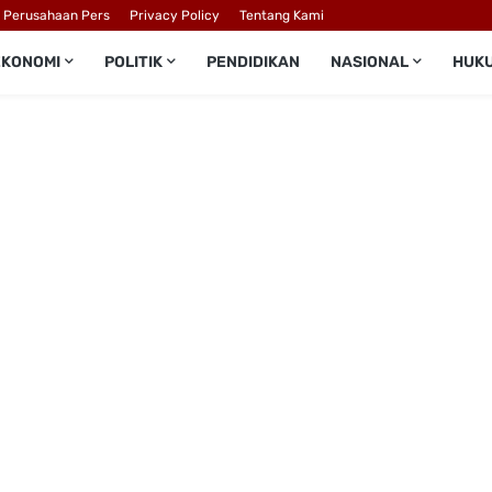
l Perusahaan Pers
Privacy Policy
Tentang Kami
EKONOMI
POLITIK
PENDIDIKAN
NASIONAL
HUK