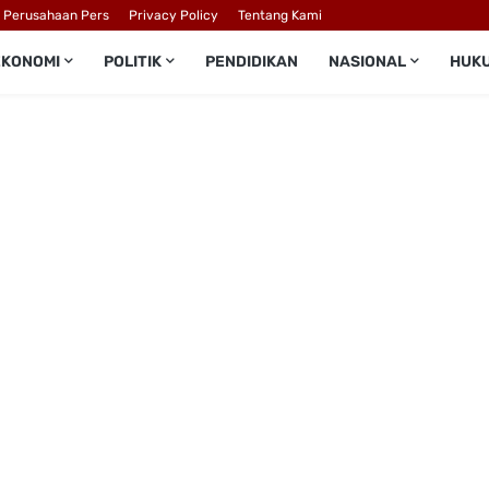
l Perusahaan Pers
Privacy Policy
Tentang Kami
EKONOMI
POLITIK
PENDIDIKAN
NASIONAL
HUK