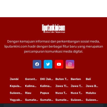
Dengan kemajuan informasi dan perkembangan sosial media,
liputankini.com hadir dengan berbagai fitur baru yang merupakan
percampuran komunikasi media digital.
Jambi
Gorontalo
DKI Jakarta
Buton Tengah
Banten
Bali
Kepulauan Riau
Kalimantan Timur
Kalimantan Tengah
Jawa Timur
Jawa Tengah
Jawa Barat
Sulawesi Selatan
Riau
Papua
Nusa Tenggara Timur
Nusa Tenggara Barat
Maluku
Yogyakarta
Sumatera Utara
Sumatera Selatan
Sumatera Barat
Sulawesi Utara
Sulawesi Tengah