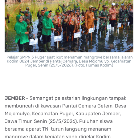
Pelajar SMPN 3 Puger saat ikut menaman mangrove bersama jajaran
Kodim 0824 Jember di Pantai Cemara, Desa Mojomulyo, Kecamatan
Puger, Senin (25/5/2026). (Foto: Humas Kodim)
JEMBER
- Semangat pelestarian lingkungan tampak
membuncah di kawasan Pantai Cemara Getem, Desa
Mojomulyo, Kecamatan Puger, Kabupaten Jember,
Jawa Timur, Senin (25/5/2026). Puluhan siswa
bersama aparat TNI turun langsung menanam
mangrove dalam kegiatan yang digelar Kodim