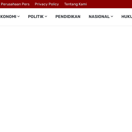
l Perusahaan Pers
Privacy Policy
Tentang Kami
EKONOMI
POLITIK
PENDIDIKAN
NASIONAL
HUK