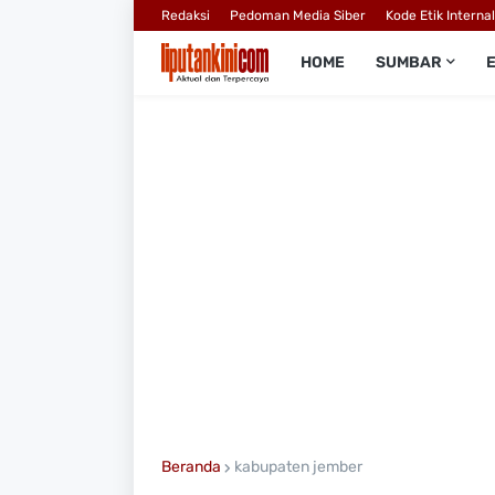
Redaksi
Pedoman Media Siber
Kode Etik Interna
HOME
SUMBAR
Beranda
kabupaten jember