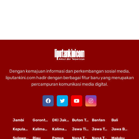
Dengan kemajuan informasi dan perkembangan sosial media,
liputankini.com hadir dengan berbagai fitur baru yang merupakan
percampuran komunikasi media digital.
Jambi
Gorontalo
DKI Jakarta
Buton Tengah
Banten
Bali
Kepulauan Riau
Kalimantan Timur
Kalimantan Tengah
Jawa Timur
Jawa Tengah
Jawa Barat
Sulawesi Selatan
Riau
Papua
Nusa Tenggara Timur
Nusa Tenggara Barat
Maluku