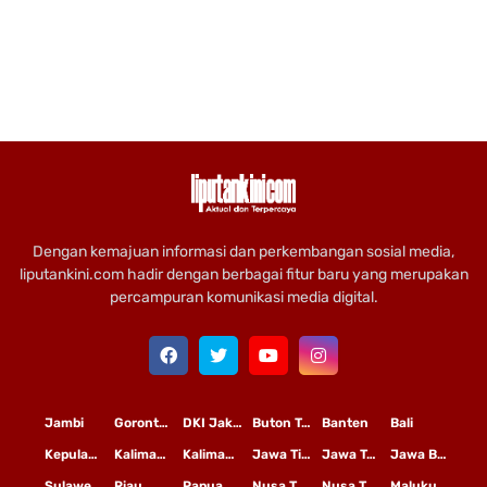
Dengan kemajuan informasi dan perkembangan sosial media,
liputankini.com hadir dengan berbagai fitur baru yang merupakan
percampuran komunikasi media digital.
Jambi
Gorontalo
DKI Jakarta
Buton Tengah
Banten
Bali
Kepulauan Riau
Kalimantan Timur
Kalimantan Tengah
Jawa Timur
Jawa Tengah
Jawa Barat
Sulawesi Selatan
Riau
Papua
Nusa Tenggara Timur
Nusa Tenggara Barat
Maluku