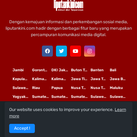
Dengan kemajuan informasi dan perkembangan sosial media,
liputankini.com hadir dengan berbagai fitur baru yang merupakan
percampuran komunikasi media digital.
Jambi
Gorontalo
DKI Jakarta
Buton Tengah
Banten
Bali
Kepulauan Riau
Kalimantan Timur
Kalimantan Tengah
Jawa Timur
Jawa Tengah
Jawa Barat
Sulawesi Selatan
Riau
Papua
Nusa Tenggara Timur
Nusa Tenggara Barat
Maluku
Yogyakarta
Sumatera Utara
Sumatera Selatan
Sumatera Barat
Sulawesi Utara
Sulawesi Tengah
Our website uses cookies to improve your experience.
Learn
L
©
Copyright
2020 PT
iputan Kini Mediatama
more
Redaksi
Pedoman Media Siber
Terms and Conditions
Accept !
Privacy Policy
Tentang Kami