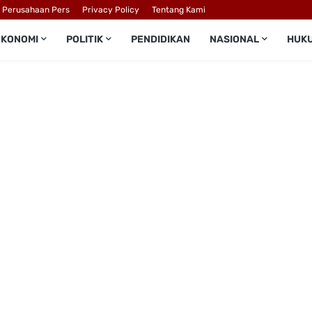
l Perusahaan Pers
Privacy Policy
Tentang Kami
EKONOMI
POLITIK
PENDIDIKAN
NASIONAL
HUK