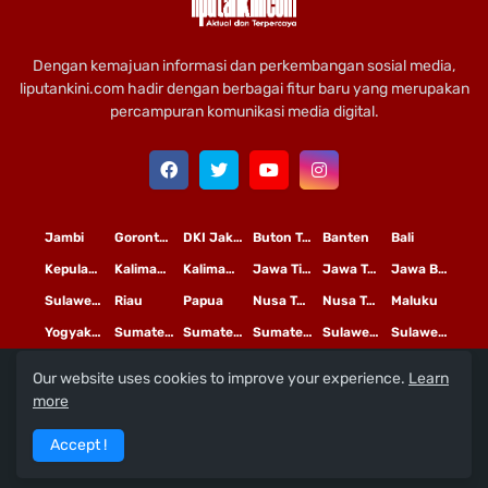
Dengan kemajuan informasi dan perkembangan sosial media,
liputankini.com hadir dengan berbagai fitur baru yang merupakan
percampuran komunikasi media digital.
Jambi
Gorontalo
DKI Jakarta
Buton Tengah
Banten
Bali
Kepulauan Riau
Kalimantan Timur
Kalimantan Tengah
Jawa Timur
Jawa Tengah
Jawa Barat
Sulawesi Selatan
Riau
Papua
Nusa Tenggara Timur
Nusa Tenggara Barat
Maluku
Yogyakarta
Sumatera Utara
Sumatera Selatan
Sumatera Barat
Sulawesi Utara
Sulawesi Tengah
Our website uses cookies to improve your experience.
Learn
L
©
Copyright
2020 PT
iputan Kini Mediatama
more
Redaksi
Pedoman Media Siber
Terms and Conditions
Accept !
Privacy Policy
Tentang Kami