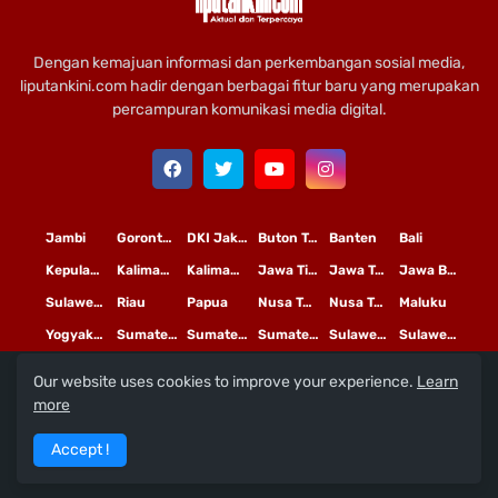
Dengan kemajuan informasi dan perkembangan sosial media,
liputankini.com hadir dengan berbagai fitur baru yang merupakan
percampuran komunikasi media digital.
Jambi
Gorontalo
DKI Jakarta
Buton Tengah
Banten
Bali
Kepulauan Riau
Kalimantan Timur
Kalimantan Tengah
Jawa Timur
Jawa Tengah
Jawa Barat
Sulawesi Selatan
Riau
Papua
Nusa Tenggara Timur
Nusa Tenggara Barat
Maluku
Yogyakarta
Sumatera Utara
Sumatera Selatan
Sumatera Barat
Sulawesi Utara
Sulawesi Tengah
Our website uses cookies to improve your experience.
Learn
L
©
Copyright
2020 PT
iputan Kini Mediatama
more
Redaksi
Pedoman Media Siber
Terms and Conditions
Accept !
Privacy Policy
Tentang Kami