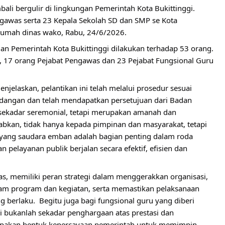
bali bergulir di lingkungan Pemerintah Kota Bukittinggi. 
gawas serta 23 Kepala Sekolah SD dan SMP se Kota 
g rumah dinas wako, Rabu, 24/6/2026.
an Pemerintah Kota Bukittinggi dilakukan terhadap 53 orang. 
r , 17 orang Pejabat Pengawas dan 23 Pejabat Fungsional Guru 
njelaskan, pelantikan ini telah melalui prosedur sesuai 
angan dan telah mendapatkan persetujuan dari Badan 
sekadar seremonial, tetapi merupakan amanah dan 
kan, tidak hanya kepada pimpinan dan masyarakat, tetapi 
yang saudara emban adalah bagian penting dalam roda 
elayanan publik berjalan secara efektif, efisien dan 
s, memiliki peran strategi dalam menggerakkan organisasi, 
m program dan kegiatan, serta memastikan pelaksanaan 
 berlaku.  Begitu juga bagi fungsional guru yang diberi 
i bukanlah sekadar penghargaan atas prestasi dan 
rupakan bentuk kepercayaan pemerintah untuk memimpin 