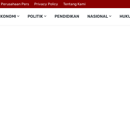
l Perusahaan Pers
Privacy Policy
Tentang Kami
EKONOMI
POLITIK
PENDIDIKAN
NASIONAL
HUK