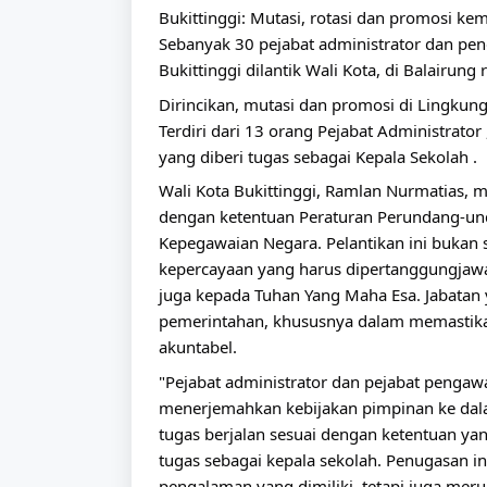
Bukittinggi: Mutasi, rotasi dan promosi kem
Sebanyak 30 pejabat administrator dan pen
Bukittinggi dilantik Wali Kota, di Balairun
Dirincikan, mutasi dan promosi di Lingkung
Terdiri dari 13 orang Pejabat Administrato
yang diberi tugas sebagai Kepala Sekolah .
Wali Kota Bukittinggi, Ramlan Nurmatias, me
dengan ketentuan Peraturan Perundang-und
Kepegawaian Negara. Pelantikan ini bukan 
kepercayaan yang harus dipertanggungjawab
juga kepada Tuhan Yang Maha Esa. Jabatan 
pemerintahan, khususnya dalam memastikan p
akuntabel.
"Pejabat administrator dan pejabat pengawa
menerjemahkan kebijakan pimpinan ke dala
tugas berjalan sesuai dengan ketentuan yang
tugas sebagai kepala sekolah. Penugasan in
pengalaman yang dimiliki, tetapi juga me