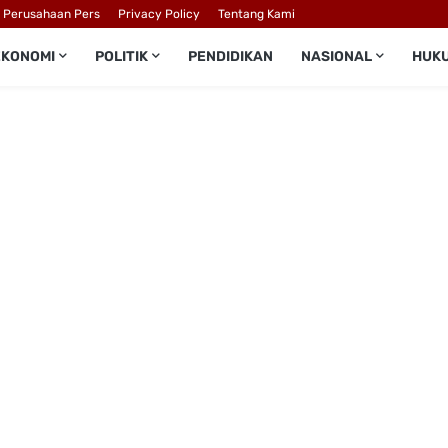
l Perusahaan Pers
Privacy Policy
Tentang Kami
EKONOMI
POLITIK
PENDIDIKAN
NASIONAL
HUK