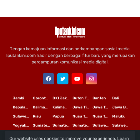
Dengan kemajuan informasi dan perkembangan sosial media,
liputankini.com hadir dengan berbagai fitur baru yang merupakan
percampuran komunikasi media digital.
Jambi
Gorontalo
DKI Jakarta
Buton Tengah
Banten
Bali
Kepulauan Riau
Kalimantan Timur
Kalimantan Tengah
Jawa Timur
Jawa Tengah
Jawa Barat
Sulawesi Selatan
Riau
Papua
Nusa Tenggara Timur
Nusa Tenggara Barat
Maluku
Yogyakarta
Sumatera Utara
Sumatera Selatan
Sumatera Barat
Sulawesi Utara
Sulawesi Tengah
Our website uses cookies to improve your experience.
Learn