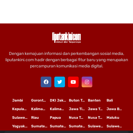
Dengan kemajuan informasi dan perkembangan sosial media,
liputankini.com hadir dengan berbagai fitur baru yang merupakan
percampuran komunikasi media digital.
Jambi
Gorontalo
DKI Jakarta
Buton Tengah
Banten
Bali
Kepulauan Riau
Kalimantan Timur
Kalimantan Tengah
Jawa Timur
Jawa Tengah
Jawa Barat
Sulawesi Selatan
Riau
Papua
Nusa Tenggara Timur
Nusa Tenggara Barat
Maluku
Yogyakarta
Sumatera Utara
Sumatera Selatan
Sumatera Barat
Sulawesi Utara
Sulawesi Tengah