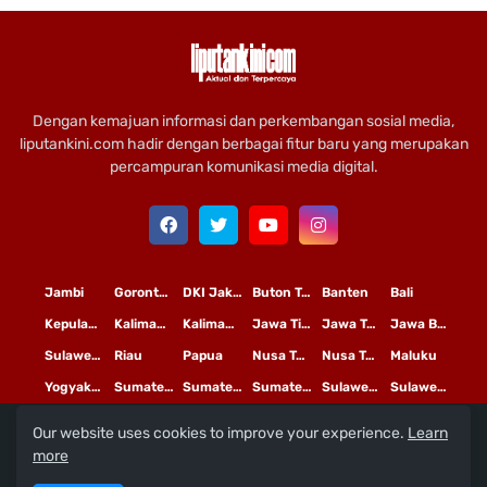
Dengan kemajuan informasi dan perkembangan sosial media,
liputankini.com hadir dengan berbagai fitur baru yang merupakan
percampuran komunikasi media digital.
Jambi
Gorontalo
DKI Jakarta
Buton Tengah
Banten
Bali
Kepulauan Riau
Kalimantan Timur
Kalimantan Tengah
Jawa Timur
Jawa Tengah
Jawa Barat
Sulawesi Selatan
Riau
Papua
Nusa Tenggara Timur
Nusa Tenggara Barat
Maluku
Yogyakarta
Sumatera Utara
Sumatera Selatan
Sumatera Barat
Sulawesi Utara
Sulawesi Tengah
Our website uses cookies to improve your experience.
Learn
L
©
Copyright
2020 PT
iputan Kini Mediatama
more
Redaksi
Pedoman Media Siber
Terms and Conditions