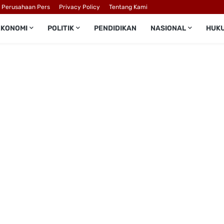
l Perusahaan Pers
Privacy Policy
Tentang Kami
EKONOMI
POLITIK
PENDIDIKAN
NASIONAL
HUK