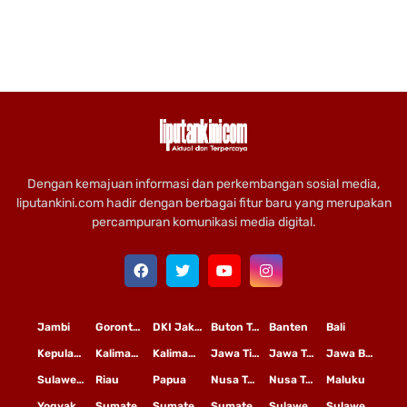
Dengan kemajuan informasi dan perkembangan sosial media,
liputankini.com hadir dengan berbagai fitur baru yang merupakan
percampuran komunikasi media digital.
Jambi
Gorontalo
DKI Jakarta
Buton Tengah
Banten
Bali
Kepulauan Riau
Kalimantan Timur
Kalimantan Tengah
Jawa Timur
Jawa Tengah
Jawa Barat
Sulawesi Selatan
Riau
Papua
Nusa Tenggara Timur
Nusa Tenggara Barat
Maluku
Yogyakarta
Sumatera Utara
Sumatera Selatan
Sumatera Barat
Sulawesi Utara
Sulawesi Tengah