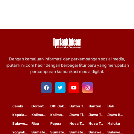
Dengan kemajuan informasi dan perkembangan sosial media,
liputankini.com hadir dengan berbagai fitur baru yang merupakan
percampuran komunikasi media digital.
Jambi
Gorontalo
DKI Jakarta
Buton Tengah
Banten
Bali
Kepulauan Riau
Kalimantan Timur
Kalimantan Tengah
Jawa Timur
Jawa Tengah
Jawa Barat
Sulawesi Selatan
Riau
Papua
Nusa Tenggara Timur
Nusa Tenggara Barat
Maluku
Yogyakarta
Sumatera Utara
Sumatera Selatan
Sumatera Barat
Sulawesi Utara
Sulawesi Tengah