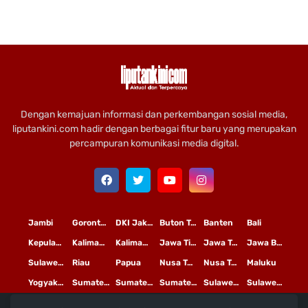
Dengan kemajuan informasi dan perkembangan sosial media,
liputankini.com hadir dengan berbagai fitur baru yang merupakan
percampuran komunikasi media digital.
Jambi
Gorontalo
DKI Jakarta
Buton Tengah
Banten
Bali
Kepulauan Riau
Kalimantan Timur
Kalimantan Tengah
Jawa Timur
Jawa Tengah
Jawa Barat
Sulawesi Selatan
Riau
Papua
Nusa Tenggara Timur
Nusa Tenggara Barat
Maluku
Yogyakarta
Sumatera Utara
Sumatera Selatan
Sumatera Barat
Sulawesi Utara
Sulawesi Tengah