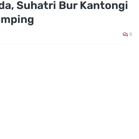
ada, Suhatri Bur Kantongi
amping
0