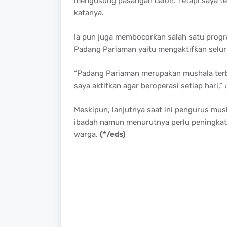
mengusung pasangan calon. Tetapi saya te
katanya.
Ia pun juga membocorkan salah satu progra
Padang Pariaman yaitu mengaktifkan selur
“Padang Pariaman merupakan mushala terban
saya aktifkan agar beroperasi setiap hari,” 
Meskipun, lanjutnya saat ini pengurus mus
ibadah namun menurutnya perlu peningkatan
warga.
(*/eds)