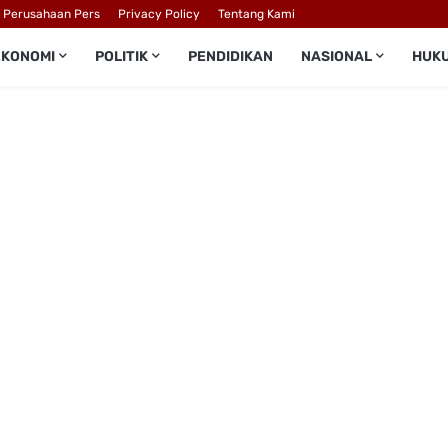
l Perusahaan Pers
Privacy Policy
Tentang Kami
EKONOMI
POLITIK
PENDIDIKAN
NASIONAL
HUK