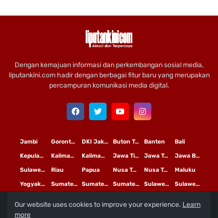
Dengan kemajuan informasi dan perkembangan sosial media,
liputankini.com hadir dengan berbagai fitur baru yang merupakan
percampuran komunikasi media digital.
Jambi
Gorontalo
DKI Jakarta
Buton Tengah
Banten
Bali
Kepulauan Riau
Kalimantan Timur
Kalimantan Tengah
Jawa Timur
Jawa Tengah
Jawa Barat
Sulawesi Selatan
Riau
Papua
Nusa Tenggara Timur
Nusa Tenggara Barat
Maluku
Yogyakarta
Sumatera Utara
Sumatera Selatan
Sumatera Barat
Sulawesi Utara
Sulawesi Tengah
Our website uses cookies to improve your experience.
Learn
L
©
Copyright
2020 PT
iputan Kini Mediatama
more