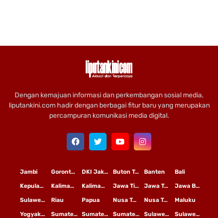
Dengan kemajuan informasi dan perkembangan sosial media,
liputankini.com hadir dengan berbagai fitur baru yang merupakan
percampuran komunikasi media digital.
Jambi
Gorontalo
DKI Jakarta
Buton Tengah
Banten
Bali
Kepulauan Riau
Kalimantan Timur
Kalimantan Tengah
Jawa Timur
Jawa Tengah
Jawa Barat
Sulawesi Selatan
Riau
Papua
Nusa Tenggara Timur
Nusa Tenggara Barat
Maluku
Yogyakarta
Sumatera Utara
Sumatera Selatan
Sumatera Barat
Sulawesi Utara
Sulawesi Tengah