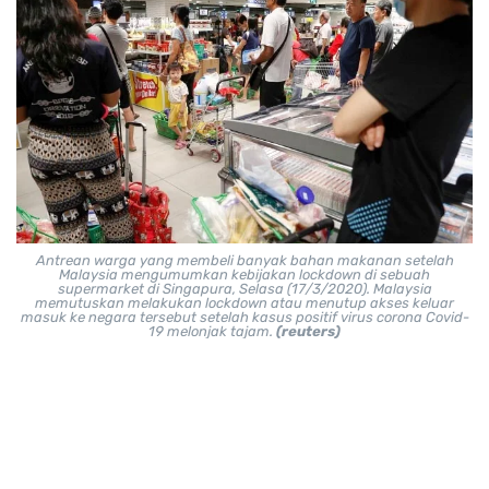
Antrean warga yang membeli banyak bahan makanan setelah
Malaysia mengumumkan kebijakan lockdown di sebuah
supermarket di Singapura, Selasa (17/3/2020). Malaysia
memutuskan melakukan lockdown atau menutup akses keluar
masuk ke negara tersebut setelah kasus positif virus corona Covid-
19 melonjak tajam.
(reuters)