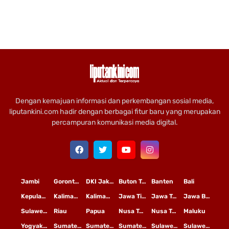
Dengan kemajuan informasi dan perkembangan sosial media,
liputankini.com hadir dengan berbagai fitur baru yang merupakan
percampuran komunikasi media digital.
Jambi
Gorontalo
DKI Jakarta
Buton Tengah
Banten
Bali
Kepulauan Riau
Kalimantan Timur
Kalimantan Tengah
Jawa Timur
Jawa Tengah
Jawa Barat
Sulawesi Selatan
Riau
Papua
Nusa Tenggara Timur
Nusa Tenggara Barat
Maluku
Yogyakarta
Sumatera Utara
Sumatera Selatan
Sumatera Barat
Sulawesi Utara
Sulawesi Tengah