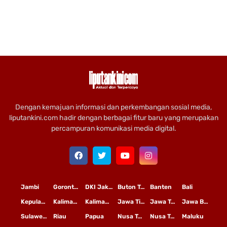
Dengan kemajuan informasi dan perkembangan sosial media,
liputankini.com hadir dengan berbagai fitur baru yang merupakan
percampuran komunikasi media digital.
Jambi
Gorontalo
DKI Jakarta
Buton Tengah
Banten
Bali
Kepulauan Riau
Kalimantan Timur
Kalimantan Tengah
Jawa Timur
Jawa Tengah
Jawa Barat
Sulawesi Selatan
Riau
Papua
Nusa Tenggara Timur
Nusa Tenggara Barat
Maluku