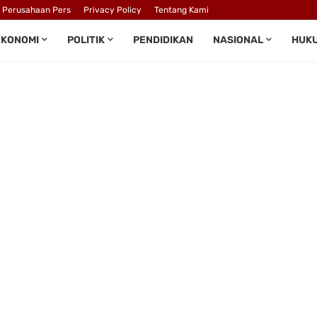
l Perusahaan Pers
Privacy Policy
Tentang Kami
EKONOMI
POLITIK
PENDIDIKAN
NASIONAL
HUK