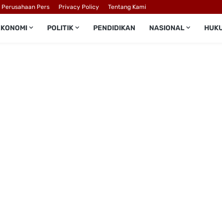
l Perusahaan Pers
Privacy Policy
Tentang Kami
EKONOMI
POLITIK
PENDIDIKAN
NASIONAL
HUK