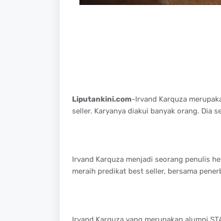
Liputankini.com
-Irvand Karquza merupaka
seller. Karyanya diakui banyak orang. Dia s
Irvand Karquza menjadi seorang penulis h
meraih predikat best seller, bersama penerb
Irvand Karquza yang merupakan alumni STA