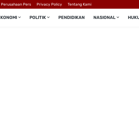
l Perusahaan Pers
Privacy Policy
Tentang Kami
EKONOMI
POLITIK
PENDIDIKAN
NASIONAL
HUK