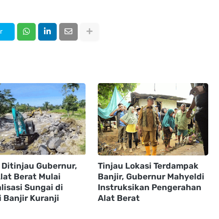
r
 Ditinjau Gubernur,
Tinjau Lokasi Terdampak
lat Berat Mulai
Banjir, Gubernur Mahyeldi
isasi Sungai di
Instruksikan Pengerahan
 Banjir Kuranji
Alat Berat