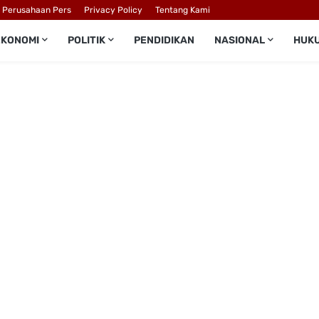
l Perusahaan Pers
Privacy Policy
Tentang Kami
EKONOMI
POLITIK
PENDIDIKAN
NASIONAL
HUK