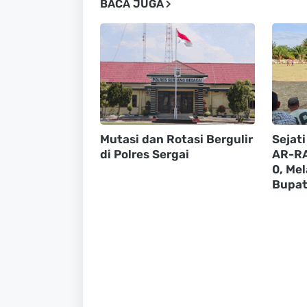
BACA JUGA
Mutasi dan Rotasi Bergulir
Sejat
di Polres Sergai
AR-RA
0, Mel
Bupat