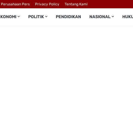
l Perusahaan Pers
Privacy Policy
Tentang Kami
EKONOMI
POLITIK
PENDIDIKAN
NASIONAL
HUK