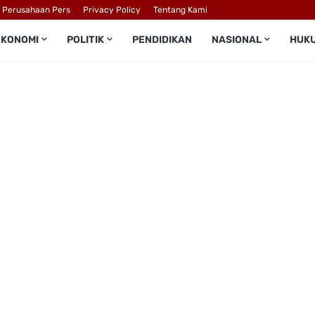
l Perusahaan Pers
Privacy Policy
Tentang Kami
EKONOMI
POLITIK
PENDIDIKAN
NASIONAL
HUK