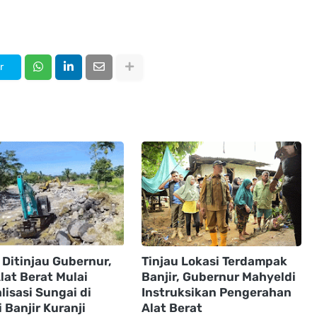
r
 Ditinjau Gubernur,
Tinjau Lokasi Terdampak
lat Berat Mulai
Banjir, Gubernur Mahyeldi
isasi Sungai di
Instruksikan Pengerahan
 Banjir Kuranji
Alat Berat