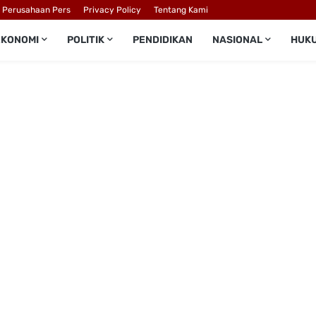
l Perusahaan Pers
Privacy Policy
Tentang Kami
EKONOMI
POLITIK
PENDIDIKAN
NASIONAL
HUK