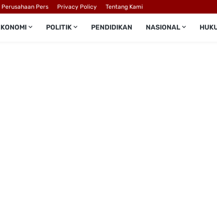
l Perusahaan Pers
Privacy Policy
Tentang Kami
EKONOMI
POLITIK
PENDIDIKAN
NASIONAL
HUK