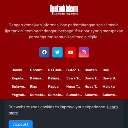
Dengan kemajuan informasi dan perkembangan sosial media,
liputankini.com hadir dengan berbagai fitur baru yang merupakan
percampuran komunikasi media digital.
Jambi
Gorontalo
DKI Jakarta
Buton Tengah
Banten
Bali
Kepulauan Riau
Kalimantan Timur
Kalimantan Tengah
Jawa Timur
Jawa Tengah
Jawa Barat
Sulawesi Selatan
Riau
Papua
Nusa Tenggara Timur
Nusa Tenggara Barat
Maluku
Yogyakarta
Sumatera Utara
Sumatera Selatan
Sumatera Barat
Sulawesi Utara
Sulawesi Tengah
Our website uses cookies to improve your experience.
Learn
L
©
Copyright
2020 PT
iputan Kini Mediatama
more
Redaksi
Pedoman Media Siber
Terms and Conditions
Accept !
Privacy Policy
Tentang Kami