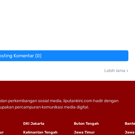
osting Komentar (0)
Lebih lama
dan perkembangan sosial media, liputankini.com hadir dengan
rupakan percampuran komunikasi media digital.
DKI Jakarta
Buton Tengah
Bant
ur
Kalimantan Tengah
Jawa Timur
Jawa