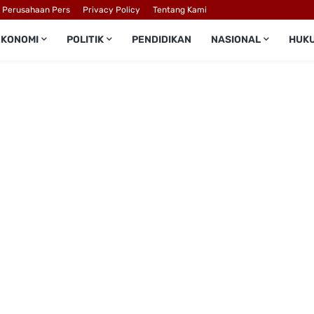
l Perusahaan Pers
Privacy Policy
Tentang Kami
EKONOMI
POLITIK
PENDIDIKAN
NASIONAL
HUK