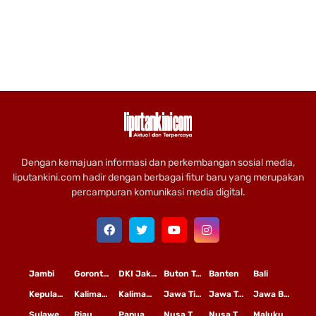
Dengan kemajuan informasi dan perkembangan sosial media,
liputankini.com hadir dengan berbagai fitur baru yang merupakan
percampuran komunikasi media digital.
Jambi
Gorontalo
DKI Jakarta
Buton Tengah
Banten
Bali
Kepulauan Riau
Kalimantan Timur
Kalimantan Tengah
Jawa Timur
Jawa Tengah
Jawa Barat
Sulawesi Selatan
Riau
Papua
Nusa Tenggara Timur
Nusa Tenggara Barat
Maluku