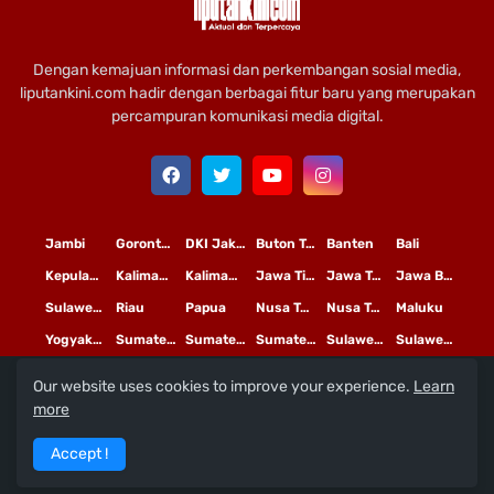
Dengan kemajuan informasi dan perkembangan sosial media,
liputankini.com hadir dengan berbagai fitur baru yang merupakan
percampuran komunikasi media digital.
Jambi
Gorontalo
DKI Jakarta
Buton Tengah
Banten
Bali
Kepulauan Riau
Kalimantan Timur
Kalimantan Tengah
Jawa Timur
Jawa Tengah
Jawa Barat
Sulawesi Selatan
Riau
Papua
Nusa Tenggara Timur
Nusa Tenggara Barat
Maluku
Yogyakarta
Sumatera Utara
Sumatera Selatan
Sumatera Barat
Sulawesi Utara
Sulawesi Tengah
Our website uses cookies to improve your experience.
Learn
L
©
Copyright
2020 PT
iputan Kini Mediatama
more
Redaksi
Pedoman Media Siber
Terms and Conditions
Accept !
Privacy Policy
Tentang Kami