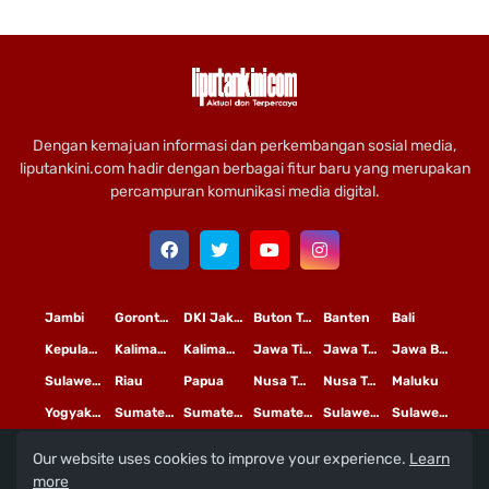
Dengan kemajuan informasi dan perkembangan sosial media,
liputankini.com hadir dengan berbagai fitur baru yang merupakan
percampuran komunikasi media digital.
Jambi
Gorontalo
DKI Jakarta
Buton Tengah
Banten
Bali
Kepulauan Riau
Kalimantan Timur
Kalimantan Tengah
Jawa Timur
Jawa Tengah
Jawa Barat
Sulawesi Selatan
Riau
Papua
Nusa Tenggara Timur
Nusa Tenggara Barat
Maluku
Yogyakarta
Sumatera Utara
Sumatera Selatan
Sumatera Barat
Sulawesi Utara
Sulawesi Tengah
Our website uses cookies to improve your experience.
Learn
L
©
Copyright
2020 PT
iputan Kini Mediatama
more