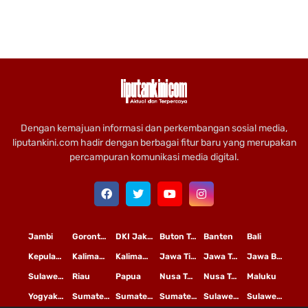
Dengan kemajuan informasi dan perkembangan sosial media,
liputankini.com hadir dengan berbagai fitur baru yang merupakan
percampuran komunikasi media digital.
Jambi
Gorontalo
DKI Jakarta
Buton Tengah
Banten
Bali
Kepulauan Riau
Kalimantan Timur
Kalimantan Tengah
Jawa Timur
Jawa Tengah
Jawa Barat
Sulawesi Selatan
Riau
Papua
Nusa Tenggara Timur
Nusa Tenggara Barat
Maluku
Yogyakarta
Sumatera Utara
Sumatera Selatan
Sumatera Barat
Sulawesi Utara
Sulawesi Tengah