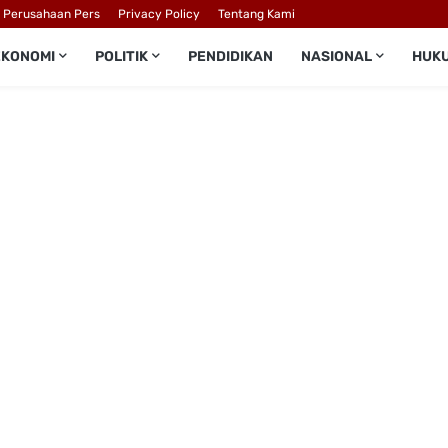
l Perusahaan Pers
Privacy Policy
Tentang Kami
EKONOMI
POLITIK
PENDIDIKAN
NASIONAL
HUK