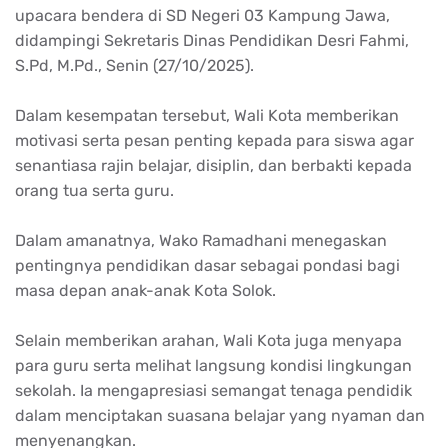
upacara
bendera
di SD Negeri 03 Kampung
Jawa
,
didampingi
Sekretaris
Dinas Pendidikan
Desri
Fahmi,
S.Pd,
M.Pd
.,
Senin
(27/10/2025).
Dalam
kesempatan
tersebut
,
Wali
Kota
memberikan
motivasi
serta
pesan
penting
kepada
para
siswa
agar
senantiasa
rajin
belajar
,
disiplin
, dan
berbakti
kepada
orang
tua
serta
guru.
Dalam
amanatnya
, Wako
Ramadhani
menegaskan
pentingnya
pendidikan
dasar
sebagai
pondasi
bagi
masa
depan
anak-anak
Kota
Solok
.
Selain
memberikan
arahan
,
Wali
Kota juga
menyapa
para guru
serta
melihat
langsung
kondisi
lingkungan
sekolah
.
Ia
mengapresiasi
semangat
tenaga
pendidik
dalam
menciptakan
suasana
belajar
yang
nyaman
dan
menyenangkan
.